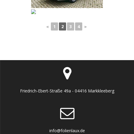
◄
1
2
3
4
►
Friedrich-Ebert-Straße 49a - 04416 Markkleeberg
info@folienlaux.de