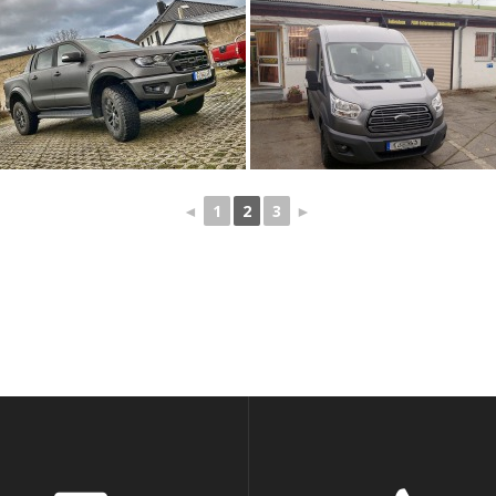
◄
1
2
3
►